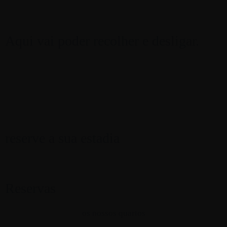
Aqui vai poder recolher e desligar.
Sabemos por experiência própria que estar presente, descalç
interior, é o melhor presente que podemos dar a nós próprios
casa, À Espera do encontro… entre nós o silêncio e o mar.
reserve a sua estadia
Reservas
os nossos quartos