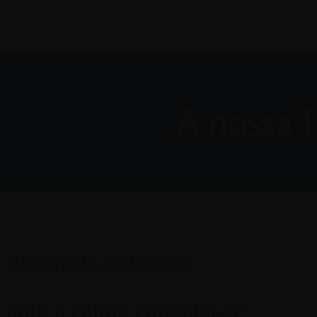
A nossa H
Bem-vindo à felicidade
aqui a calma entranha-se