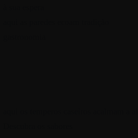
Reserve aqui
à sua espera
EN
PT
aqui as paredes ecoam tradição
gastronomia
Reserve aqui
EN
PT
Num local onde tudo espera, a plenitude de uma refeição cas
que mais de tradicional há, para que não se tenha de preocupa
espaço no seio de Melides.
aqui os temperos caseiros acalmam a al
Descubra os sabores