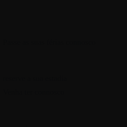
mousse de lima
Passe as suas férias connosco
Cada pessoa que recebemos tem uma luz única que vamos aco
terra nos abraçou para que hoje pudéssemos estar à sua espera
reserve a sua estadia
Venha ter connosco
À Espera está perto de tudo. Separam-nos 10min do centro da 
a cá chegar. O tempo certo para se ir libertando do rebuliço d